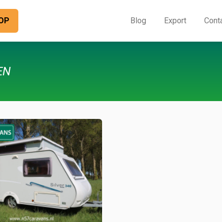
OP
Blog
Export
Cont
O
I
EN
B
E
C
O