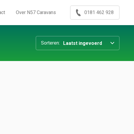
Menu
act
Over N57 Caravans
0181 462 928
ccasions
nkoop
log
xport
ontact
ver N57 Caravans