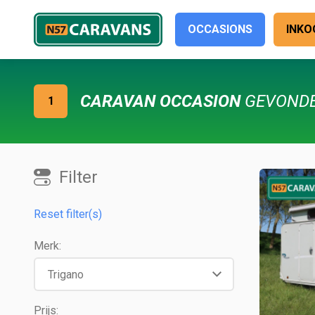
OCCASIONS
INKO
CARAVAN OCCASION
GEVOND
1
Filter
Reset filter(s)
Merk:
Prijs: