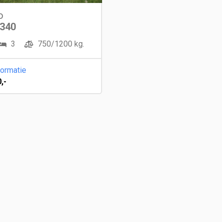
o
 340
3
750/1200 kg.
formatie
,-