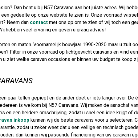
sion? Dan bent u bij N57 Caravans aan het juiste adres. Wij hebb
 een gedeelte op onze website te zien is. Onze voorraad wisselt 
oekt? Neem dan
contact
met ons op om te zien of wij toch een ge
). Wij hebben veel ervaring en geven u graag advies!
oorten en maten. Voornamelijk bouwjaar 1990-2020 maar u zult oo
pen? Filter in onze voorraad op lichtgewicht caravans en vind e
 en u ziet welke caravan occasions er binnen uw budget te koop z
CARAVANS
n paar tellen gepiept en de ander doet er iets langer over. De é
iedereen is welkom bij N57 Caravans. Wij maken de aanschaf va
's en een heldere omschrijving, zodat u snel een idee krijgt of d
ravan inkoop
kunnen wij de beste caravans voor u selecteren. 
rantie, zodat u zeker weet dat u een veilige en technisch goede
k houden, dan kunnen wij passende financiering van uw caravan re