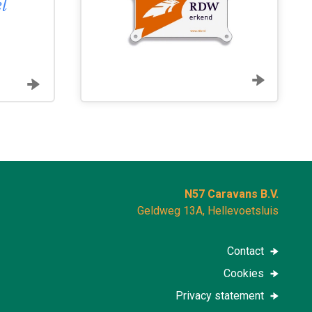
l
prijs gekregen. Keurig af
vrijwaring. Zeer vriende
Kortom in alle opzichten 
L. Jansen
N57 Caravans B.V.
Geldweg 13A, Hellevoetsluis
Contact
Cookies
Privacy statement