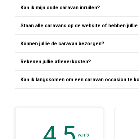
Kan ik mijn oude caravan inruilen?
Staan alle caravans op de website of hebben jull
Kunnen jullie de caravan bezorgen?
Rekenen jullie afleverkosten?
Kan ik langskomen om een caravan occasion te k
4,5
van gekocht met top service en
van 5