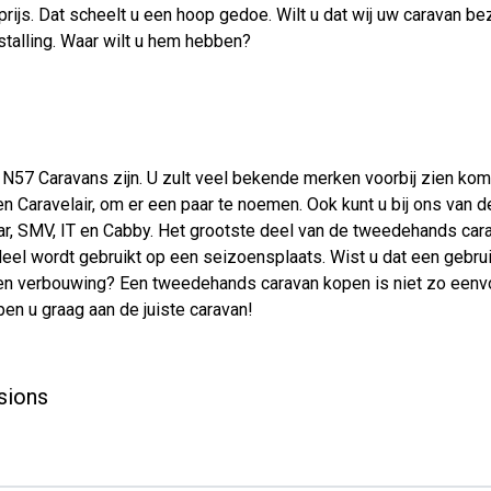
prijs. Dat scheelt u een hoop gedoe. Wilt u dat wij uw caravan b
nstalling. Waar wilt u hem hebben?
57 Caravans zijn. U zult veel bekende merken voorbij zien kome
r en Caravelair, om er een paar te noemen. Ook kunt u bij ons v
lar, SMV, IT en Cabby. Het grootste deel van de tweedehands car
deel wordt gebruikt op een seizoensplaats. Wist u dat een gebrui
s een verbouwing? Een tweedehands caravan kopen is niet zo een
pen u graag aan de juiste caravan!
sions