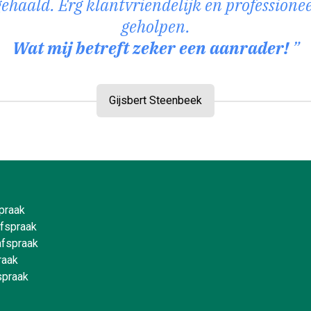
gehaald. Erg klantvriendelijk en professionee
geholpen.
Wat mij betreft zeker een aanrader!
Gijsbert Steenbeek
spraak
afspraak
afspraak
raak
spraak