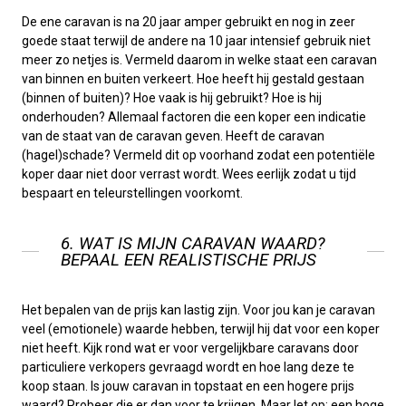
De ene caravan is na 20 jaar amper gebruikt en nog in zeer
goede staat terwijl de andere na 10 jaar intensief gebruik niet
meer zo netjes is. Vermeld daarom in welke staat een caravan
van binnen en buiten verkeert. Hoe heeft hij gestald gestaan
(binnen of buiten)? Hoe vaak is hij gebruikt? Hoe is hij
onderhouden? Allemaal factoren die een koper een indicatie
van de staat van de caravan geven. Heeft de caravan
(hagel)schade? Vermeld dit op voorhand zodat een potentiële
koper daar niet door verrast wordt. Wees eerlijk zodat u tijd
bespaart en teleurstellingen voorkomt.
6. WAT IS MIJN CARAVAN WAARD?
BEPAAL EEN REALISTISCHE PRIJS
Het bepalen van de prijs kan lastig zijn. Voor jou kan je caravan
veel (emotionele) waarde hebben, terwijl hij dat voor een koper
niet heeft. Kijk rond wat er voor vergelijkbare caravans door
particuliere verkopers gevraagd wordt en hoe lang deze te
koop staan. Is jouw caravan in topstaat en een hogere prijs
waard? Probeer die er dan voor te krijgen. Maar let op: een hoge