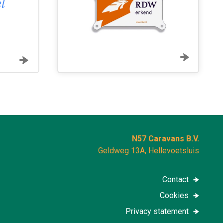
l
prijs gekregen. Keurig af
vrijwaring. Zeer vriende
Kortom in alle opzichten 
L. Jansen
N57 Caravans B.V.
Geldweg 13A, Hellevoetsluis
Contact
Cookies
Privacy statement