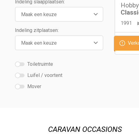
Indeling slaapplaatsen:
Hobby
Class
1991
Indeling zitplaatsen:
Verk
Toiletruimte
Luifel / voortent
Mover
CARAVAN OCCASIONS