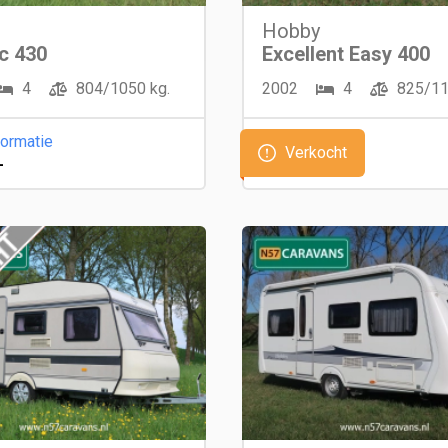
Hobby
c 430
Excellent Easy 400
4
804/1050 kg.
2002
4
825/11
formatie
Verkocht
-