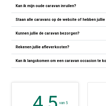
Kan ik mijn oude caravan inruilen?
Staan alle caravans op de website of hebben jull
Kunnen jullie de caravan bezorgen?
Rekenen jullie afleverkosten?
Kan ik langskomen om een caravan occasion te k
4,5
van gekocht met top service en
van 5