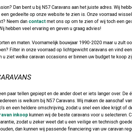
sion? Dan bent u bij N57 Caravans aan het juiste adres. Wij hebb
 een gedeelte op onze website te zien is. Onze voorraad wisselt 
oekt? Neem dan
contact
met ons op om te zien of wij toch een ge
). Wij hebben veel ervaring en geven u graag advies!
oorten en maten. Voornamelijk bouwjaar 1990-2020 maar u zult oo
pen? Filter in onze voorraad op lichtgewicht caravans en vind e
 en u ziet welke caravan occasions er binnen uw budget te koop z
CARAVANS
n paar tellen gepiept en de ander doet er iets langer over. De é
iedereen is welkom bij N57 Caravans. Wij maken de aanschaf va
's en een heldere omschrijving, zodat u snel een idee krijgt of d
ravan inkoop
kunnen wij de beste caravans voor u selecteren. 
rantie, zodat u zeker weet dat u een veilige en technisch goede
k houden, dan kunnen wij passende financiering van uw caravan re