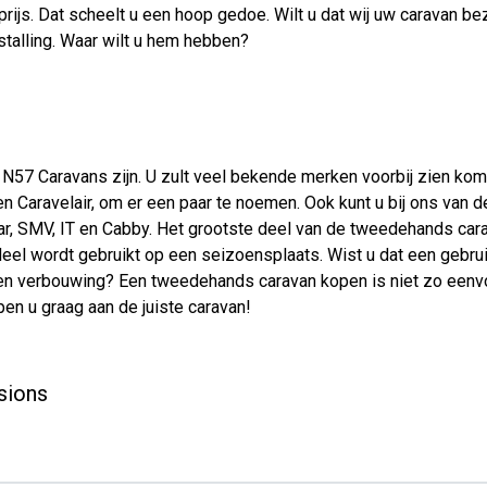
prijs. Dat scheelt u een hoop gedoe. Wilt u dat wij uw caravan b
nstalling. Waar wilt u hem hebben?
57 Caravans zijn. U zult veel bekende merken voorbij zien kome
r en Caravelair, om er een paar te noemen. Ook kunt u bij ons v
lar, SMV, IT en Cabby. Het grootste deel van de tweedehands car
deel wordt gebruikt op een seizoensplaats. Wist u dat een gebrui
s een verbouwing? Een tweedehands caravan kopen is niet zo een
pen u graag aan de juiste caravan!
sions