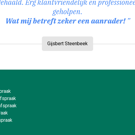
gehaald. Erg klantvriendelijk en professionee
geholpen.
Wat mij betreft zeker een aanrader!
Gijsbert Steenbeek
spraak
afspraak
afspraak
raak
spraak