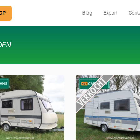
OP
Blog
Export
Cont
O
I
DEN
B
E
C
O