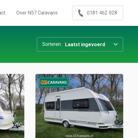
Menu
act
Over N57 Caravans
0181 462 928
ccasions
nkoop
log
xport
ontact
ver N57 Caravans