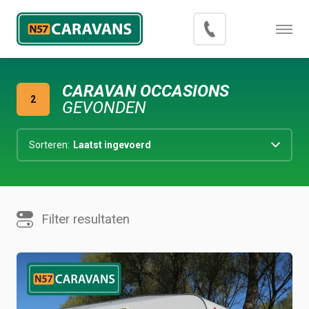
Menu
Occasions
CARAVAN OCCASIONS
Inkoop
2
GEVONDEN
Blog
Export
Contact
Filter resultaten
Over N57 Caravans