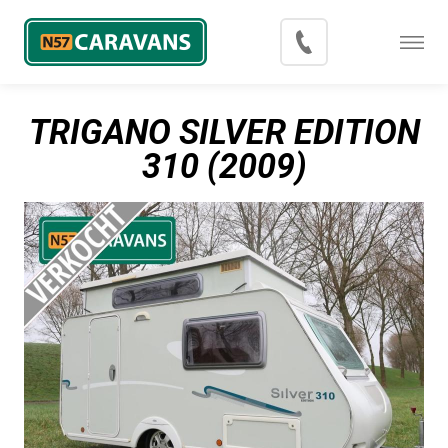
Menu
Occasions
TRIGANO SILVER EDITION
Inkoop
310 (2009)
Blog
Export
Contact
Over N57 Caravans