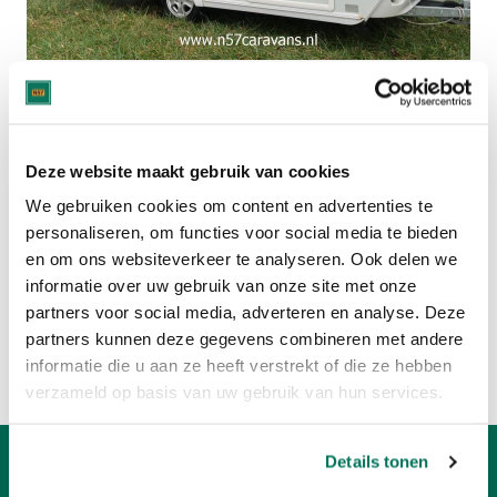
Deze caravan is verkocht.
Bekijk hier het huidige aanbod:
Deze website maakt gebruik van cookies
TRIGANO CARAVANS
We gebruiken cookies om content en advertenties te
personaliseren, om functies voor social media te bieden
en om ons websiteverkeer te analyseren. Ook delen we
CARAVANS MET 2 SLAAPPLAATSEN
informatie over uw gebruik van onze site met onze
partners voor social media, adverteren en analyse. Deze
Of bekijk:
partners kunnen deze gegevens combineren met andere
Volledig caravan aanbod
informatie die u aan ze heeft verstrekt of die ze hebben
Verkoop uw caravan
verzameld op basis van uw gebruik van hun services.
Details tonen
Openingstijden