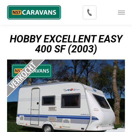
Menu
Occasions
HOBBY EXCELLENT EASY
Inkoop
400 SF (2003)
Blog
Export
Contact
Over N57 Caravans