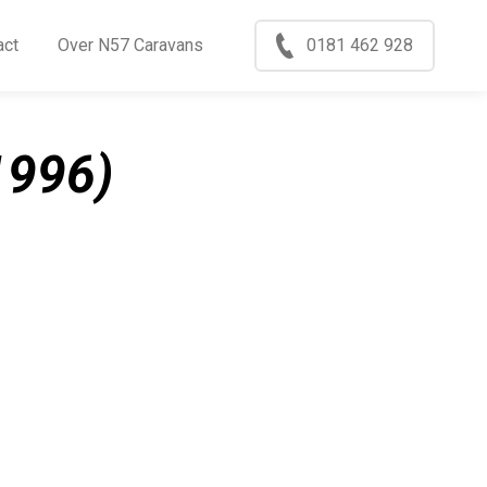
Menu
act
Over N57 Caravans
0181 462 928
ccasions
nkoop
1996)
log
xport
ontact
ver N57 Caravans