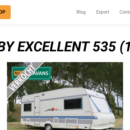
OP
Blog
Export
Cont
O
I
Y EXCELLENT 535 (
B
E
C
O