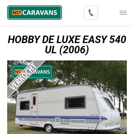
Menu
Occasions
HOBBY DE LUXE EASY 540
Inkoop
UL (2006)
Blog
Export
Contact
Over N57 Caravans