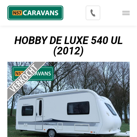
Menu
Occasions
HOBBY DE LUXE 540 UL
Inkoop
(2012)
Blog
Export
Contact
Over N57 Caravans