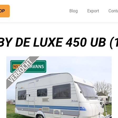
OP
Blog
Export
Cont
O
I
Y DE LUXE 450 UB (
B
E
C
O