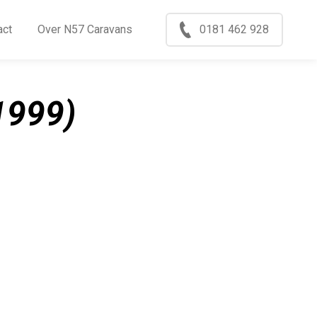
Menu
act
Over N57 Caravans
0181 462 928
ccasions
nkoop
1999)
log
xport
ontact
ver N57 Caravans