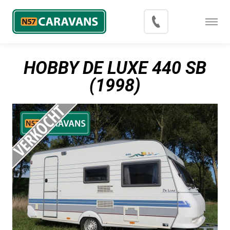
Menu
Occasions
HOBBY DE LUXE 440 SB
Inkoop
(1998)
Blog
Export
Contact
Over N57 Caravans