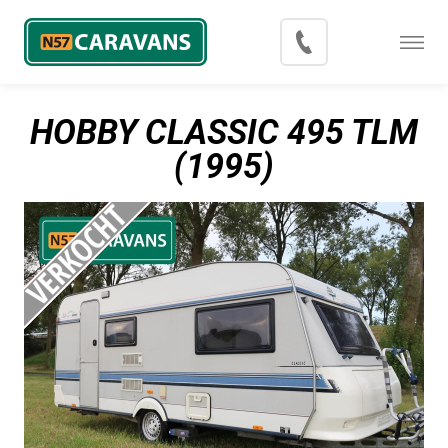
Menu
Occasions
HOBBY CLASSIC 495 TLM
Inkoop
(1995)
Blog
Export
Contact
Over N57 Caravans