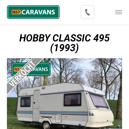
Menu
Occasions
HOBBY CLASSIC 495
Inkoop
(1993)
Blog
Export
Contact
Over N57 Caravans