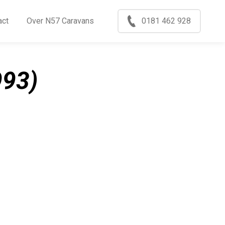
Menu
act
Over N57 Caravans
0181 462 928
ccasions
nkoop
993)
log
xport
ontact
ver N57 Caravans