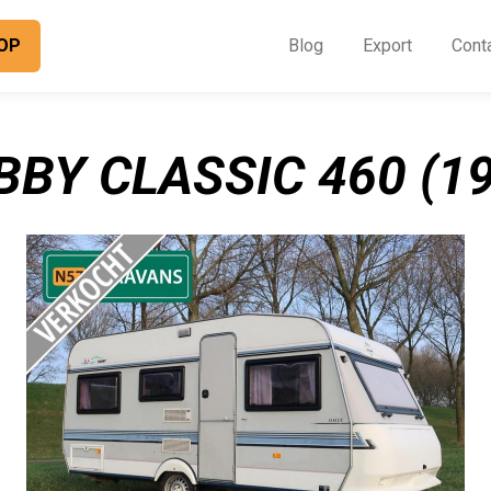
OP
Blog
Export
Cont
O
I
BY CLASSIC 460 (1
B
E
C
O