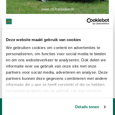
Deze caravan is verkocht.
Bekijk hier het huidige aanbod:
Deze website maakt gebruik van cookies
HOBBY CARAVANS
We gebruiken cookies om content en advertenties te
personaliseren, om functies voor social media te bieden
en om ons websiteverkeer te analyseren. Ook delen we
CARAVANS MET 4 SLAAPPLAATSEN
informatie over uw gebruik van onze site met onze
partners voor social media, adverteren en analyse. Deze
Of bekijk:
partners kunnen deze gegevens combineren met andere
Volledig caravan aanbod
informatie die u aan ze heeft verstrekt of die ze hebben
Verkoop uw caravan
verzameld op basis van uw gebruik van hun services.
Details tonen
Openingstijden