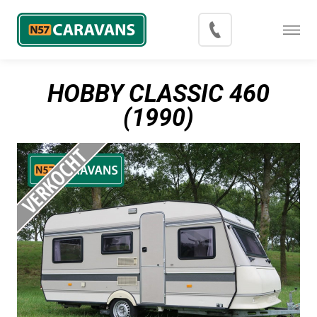
Menu
Occasions
HOBBY CLASSIC 460
Inkoop
(1990)
Blog
Export
Contact
Over N57 Caravans