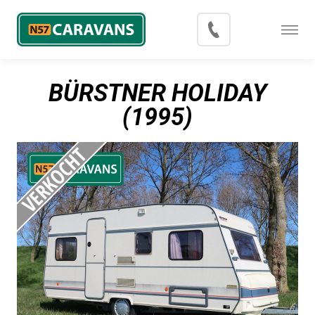
Menu
Occasions
BÜRSTNER HOLIDAY
Inkoop
(1995)
Blog
Export
Contact
Over N57 Caravans