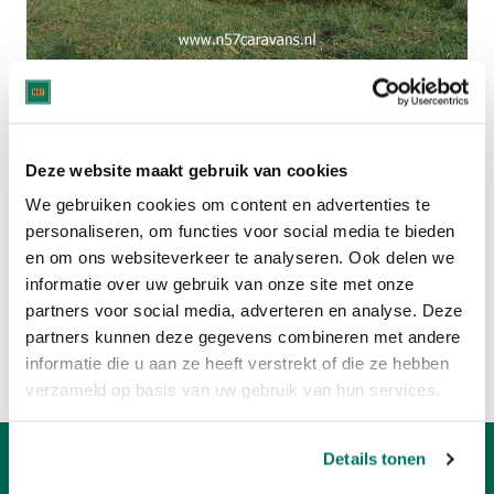
Deze caravan is verkocht.
Bekijk hier het huidige aanbod:
Deze website maakt gebruik van cookies
BÜRSTNER CARAVANS
We gebruiken cookies om content en advertenties te
personaliseren, om functies voor social media te bieden
en om ons websiteverkeer te analyseren. Ook delen we
CARAVANS MET 4 SLAAPPLAATSEN
informatie over uw gebruik van onze site met onze
partners voor social media, adverteren en analyse. Deze
Of bekijk:
partners kunnen deze gegevens combineren met andere
Volledig caravan aanbod
informatie die u aan ze heeft verstrekt of die ze hebben
Verkoop uw caravan
verzameld op basis van uw gebruik van hun services.
Details tonen
Openingstijden