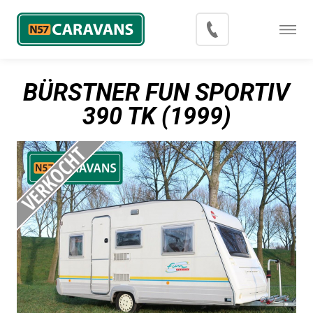
Menu
Occasions
BÜRSTNER FUN SPORTIV
Inkoop
390 TK (1999)
Blog
Export
Contact
Over N57 Caravans