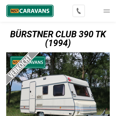
Menu
Occasions
BÜRSTNER CLUB 390 TK
Inkoop
(1994)
Blog
Export
Contact
Over N57 Caravans