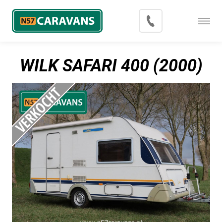
Menu
Occasions
WILK SAFARI 400 (2000)
Inkoop
Blog
Export
Contact
Over N57 Caravans