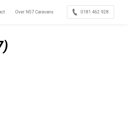
Menu
act
Over N57 Caravans
0181 462 928
ccasions
nkoop
7)
log
xport
ontact
ver N57 Caravans