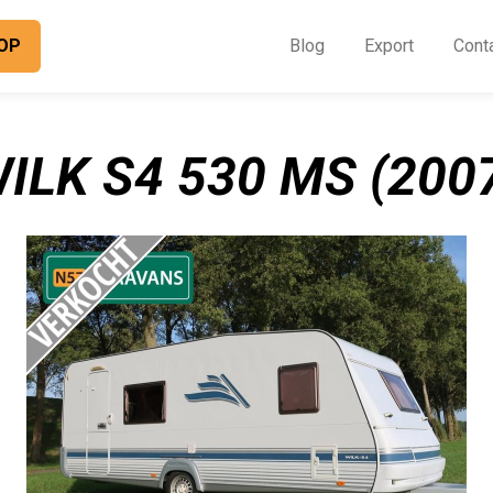
OP
Blog
Export
Cont
O
I
ILK S4 530 MS (200
B
E
C
O