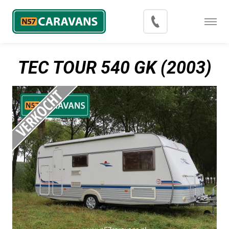
Menu
Occasions
TEC TOUR 540 GK (2003)
Inkoop
Blog
Export
Contact
Over N57 Caravans