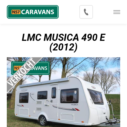
Menu
Occasions
LMC MUSICA 490 E
Inkoop
(2012)
Blog
Export
Contact
Over N57 Caravans