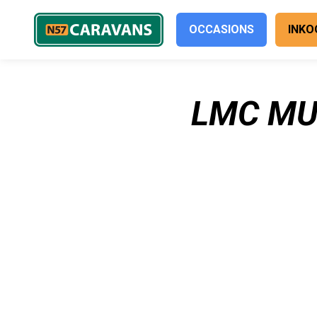
OCCASIONS
INKO
LMC MU