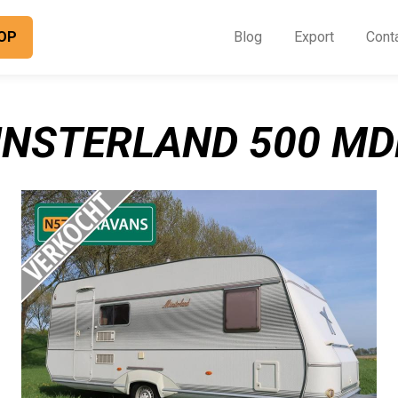
OP
Blog
Export
Cont
O
I
NSTERLAND 500 MDK
B
E
C
O