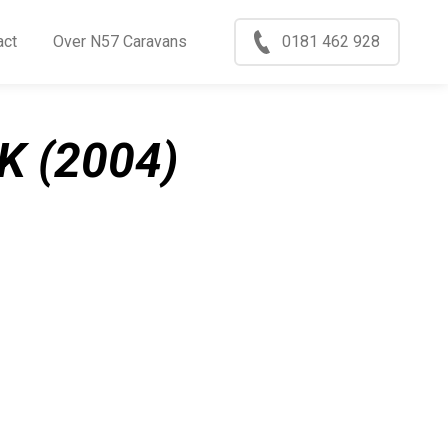
Menu
act
Over N57 Caravans
0181 462 928
ccasions
nkoop
 (2004)
log
xport
ontact
ver N57 Caravans