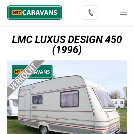
Menu
Occasions
LMC LUXUS DESIGN 450
Inkoop
(1996)
Blog
Export
Contact
Over N57 Caravans