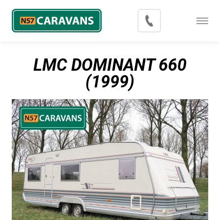
Menu
Occasions
LMC DOMINANT 660
Inkoop
(1999)
Blog
Export
Contact
Over N57 Caravans