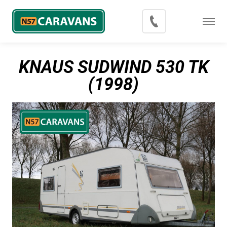
Menu
Occasions
KNAUS SUDWIND 530 TK
Inkoop
(1998)
Blog
Export
Contact
Over N57 Caravans