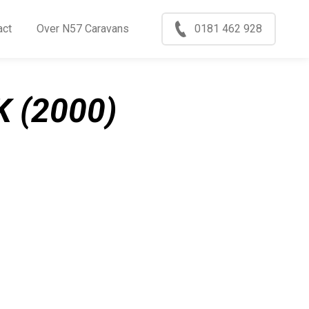
Menu
act
Over N57 Caravans
0181 462 928
ccasions
nkoop
 (2000)
log
xport
ontact
ver N57 Caravans