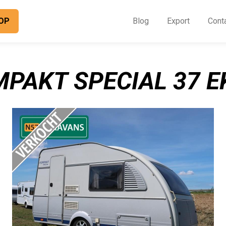
OP
Blog
Export
Cont
O
I
MPAKT SPECIAL 37 EK
B
E
C
O