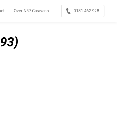
Menu
act
Over N57 Caravans
0181 462 928
ccasions
nkoop
93)
log
xport
ontact
ver N57 Caravans