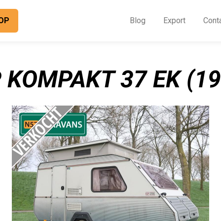
OP
Blog
Export
Cont
O
I
P KOMPAKT 37 EK (19
B
E
C
O