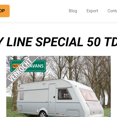
OP
Blog
Export
Cont
O
I
 LINE SPECIAL 50 T
B
E
C
O