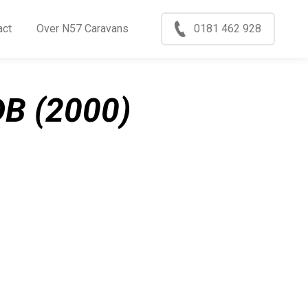
Menu
act
Over N57 Caravans
0181 462 928
ccasions
nkoop
DB (2000)
log
xport
ontact
ver N57 Caravans