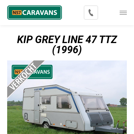
Menu
Occasions
KIP GREY LINE 47 TTZ
Inkoop
(1996)
Blog
Export
Contact
Over N57 Caravans