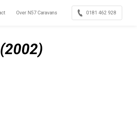
Menu
act
Over N57 Caravans
0181 462 928
ccasions
nkoop
(2002)
log
xport
ontact
ver N57 Caravans