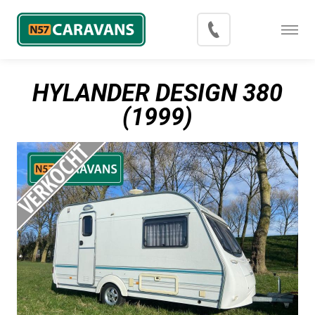
Menu
Occasions
HYLANDER DESIGN 380
Inkoop
(1999)
Blog
Export
Contact
Over N57 Caravans