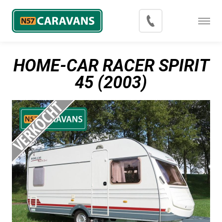
Menu
Occasions
HOME-CAR RACER SPIRIT
Inkoop
45 (2003)
Blog
Export
Contact
Over N57 Caravans