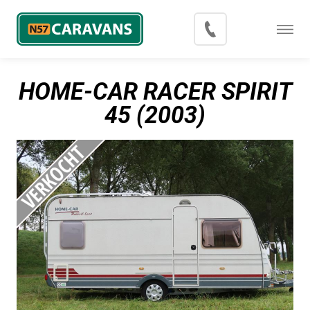
Menu
Occasions
HOME-CAR RACER SPIRIT
Inkoop
45 (2003)
Blog
Export
Contact
Over N57 Caravans