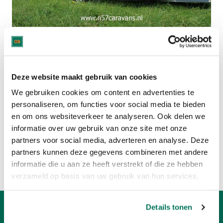
Deze caravan is verkocht.
Bekijk hier het huidige aanbod:
Deze website maakt gebruik van cookies
HOME-CAR CARAVANS
We gebruiken cookies om content en advertenties te
personaliseren, om functies voor social media te bieden
en om ons websiteverkeer te analyseren. Ook delen we
CARAVANS MET 4 SLAAPPLAATSEN
informatie over uw gebruik van onze site met onze
partners voor social media, adverteren en analyse. Deze
Of bekijk:
partners kunnen deze gegevens combineren met andere
Volledig caravan aanbod
informatie die u aan ze heeft verstrekt of die ze hebben
Verkoop uw caravan
verzameld op basis van uw gebruik van hun services.
Details tonen
Openingstijden