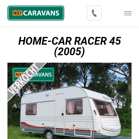
Menu
Occasions
HOME-CAR RACER 45
Inkoop
(2005)
Blog
Export
Contact
Over N57 Caravans