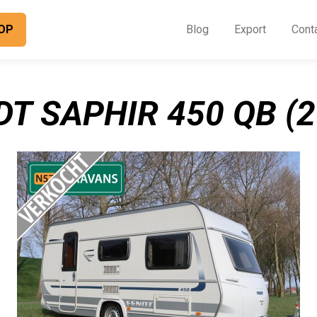
OP
Blog
Export
Cont
O
I
DT SAPHIR 450 QB (2
B
E
C
O