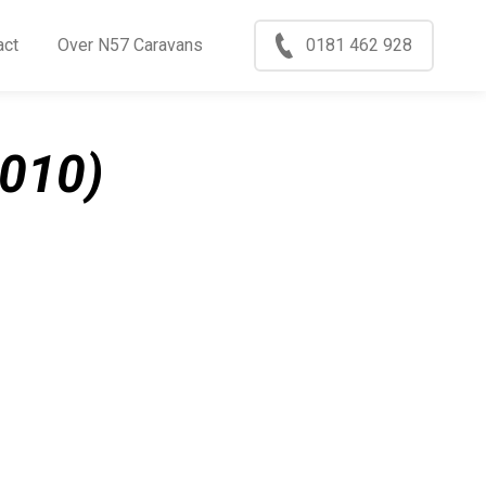
Menu
act
Over N57 Caravans
0181 462 928
ccasions
nkoop
010)
log
xport
ontact
ver N57 Caravans