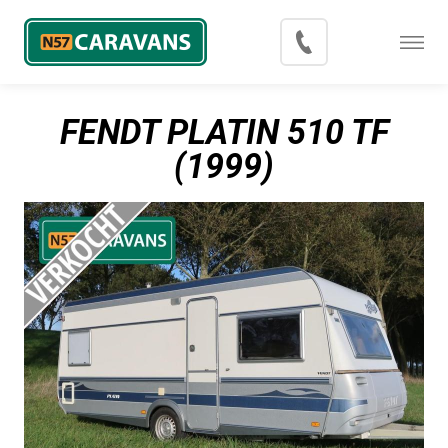
Menu
Occasions
FENDT PLATIN 510 TF
Inkoop
(1999)
Blog
Export
Contact
Over N57 Caravans