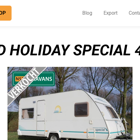
OP
Blog
Export
Cont
O
I
D HOLIDAY SPECIAL 4
B
E
C
O