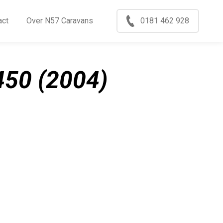
Menu
act
Over N57 Caravans
0181 462 928
ccasions
nkoop
50 (2004)
log
xport
ontact
ver N57 Caravans