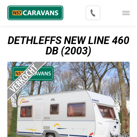
Menu
Occasions
DETHLEFFS NEW LINE 460
Inkoop
DB (2003)
Blog
Export
Contact
Over N57 Caravans