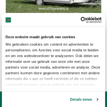
Deze caravan is verkocht.
Bekijk hier het huidige aanbod:
Deze website maakt gebruik van cookies
DETHLEFFS CARAVANS
We gebruiken cookies om content en advertenties te
personaliseren, om functies voor social media te bieden
en om ons websiteverkeer te analyseren. Ook delen we
CARAVANS MET 4 SLAAPPLAATSEN
informatie over uw gebruik van onze site met onze
partners voor social media, adverteren en analyse. Deze
Of bekijk:
partners kunnen deze gegevens combineren met andere
Volledig caravan aanbod
informatie die u aan ze heeft verstrekt of die ze hebben
Verkoop uw caravan
verzameld op basis van uw gebruik van hun services.
Details tonen
Openingstijden