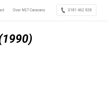
Menu
act
Over N57 Caravans
0181 462 928
ccasions
nkoop
(1990)
log
xport
ontact
ver N57 Caravans