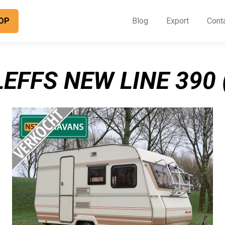
OP
Blog
Export
Cont
O
I
EFFS NEW LINE 390 
B
E
C
O