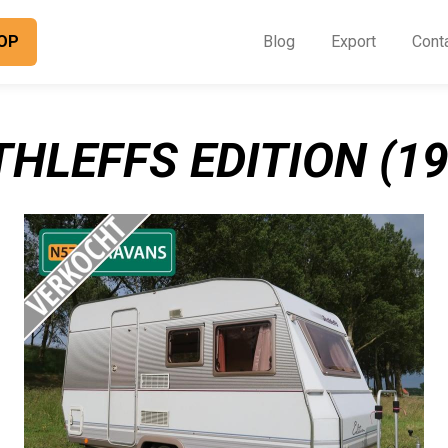
OP
Blog
Export
Cont
O
I
THLEFFS EDITION (19
B
E
C
O