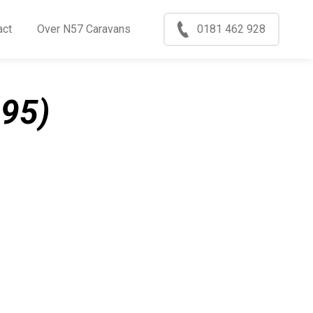
Menu
act
Over N57 Caravans
0181 462 928
ccasions
nkoop
95)
log
xport
ontact
ver N57 Caravans