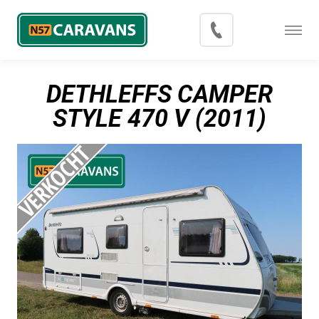
Menu
Occasions
DETHLEFFS CAMPER
Inkoop
STYLE 470 V (2011)
Blog
Export
Contact
Over N57 Caravans