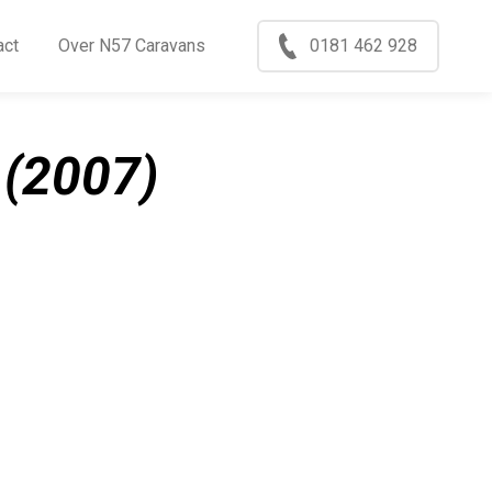
Menu
act
Over N57 Caravans
0181 462 928
ccasions
nkoop
(2007)
log
xport
ontact
ver N57 Caravans