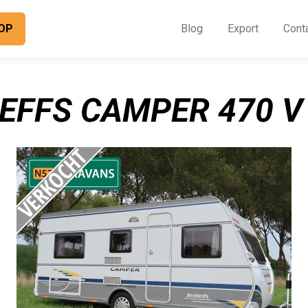
OP
Blog
Export
Cont
O
I
EFFS CAMPER 470 V 
B
E
C
O