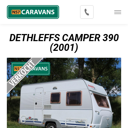
Menu
Occasions
DETHLEFFS CAMPER 390
Inkoop
(2001)
Blog
Export
Contact
Over N57 Caravans