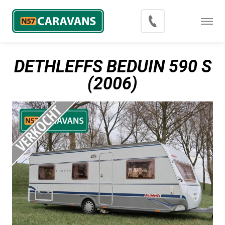
Menu
Occasions
DETHLEFFS BEDUIN 590 S
Inkoop
(2006)
Blog
Export
Contact
Over N57 Caravans