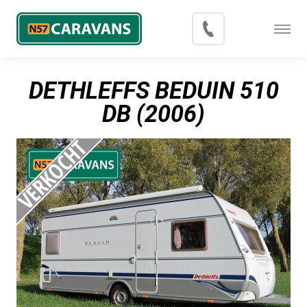
Menu
Occasions
DETHLEFFS BEDUIN 510
Inkoop
DB (2006)
Blog
Export
Contact
Over N57 Caravans