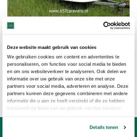
Deze caravan is verkocht.
Bekijk hier het huidige aanbod:
Deze website maakt gebruik van cookies
CHATEAU CARAVANS
We gebruiken cookies om content en advertenties te
personaliseren, om functies voor social media te bieden
en om ons websiteverkeer te analyseren. Ook delen we
CARAVANS MET 3 SLAAPPLAATSEN
informatie over uw gebruik van onze site met onze
partners voor social media, adverteren en analyse. Deze
Of bekijk:
partners kunnen deze gegevens combineren met andere
Volledig caravan aanbod
informatie die u aan ze heeft verstrekt of die ze hebben
Verkoop uw caravan
verzameld op basis van uw gebruik van hun services.
Details tonen
Openingstijden