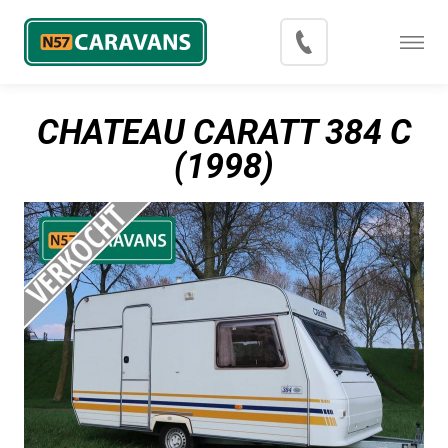
Menu
Occasions
CHATEAU CARATT 384 C
Inkoop
(1998)
Blog
Export
Contact
Over N57 Caravans