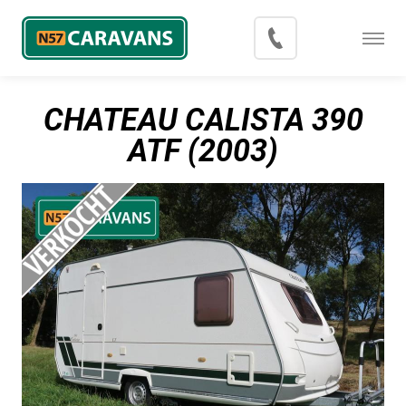
Menu
Occasions
CHATEAU CALISTA 390
Inkoop
ATF (2003)
Blog
Export
Contact
Over N57 Caravans