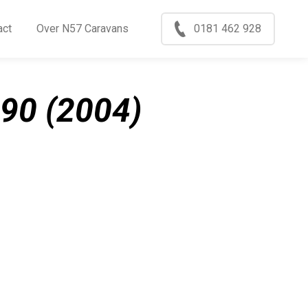
Menu
act
Over N57 Caravans
0181 462 928
ccasions
nkoop
90 (2004)
log
xport
ontact
ver N57 Caravans