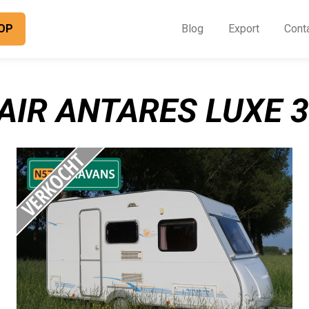
OP
Blog
Export
Cont
O
I
IR ANTARES LUXE 3
B
E
C
O